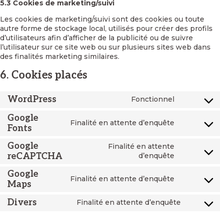
5.3 Cookies de marketing/suivi
Les cookies de marketing/suivi sont des cookies ou toute
autre forme de stockage local, utilisés pour créer des profils
d’utilisateurs afin d’afficher de la publicité ou de suivre
l’utilisateur sur ce site web ou sur plusieurs sites web dans
des finalités marketing similaires.
6. Cookies placés
WordPress
Fonctionnel
Consent
to
Google
service
Finalité en attente d’enquête
Consent
Fonts
wordpress
to
Google
service
Finalité en attente
google-
Consent
reCAPTCHA
d’enquête
fonts
to
Google
service
Finalité en attente d’enquête
google-
Consent
Maps
recaptcha
to
service
Divers
Finalité en attente d’enquête
Consent
google-
to