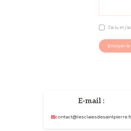
J'ai lu et j
Envoyer l
E-mail :
contact@lesclaiesdesaintpierre.f